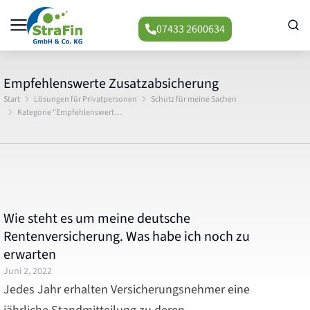
07433 2600634
Empfehlenswerte Zusatzabsicherung
Start
Lösungen für Privatpersonen
Schutz für meine Sachen
Sie befinden sich hier:
Kategorie "Empfehlenswert…
Wie steht es um meine deutsche
Rentenversicherung. Was habe ich noch zu
erwarten
Juni 2, 2022
Jedes Jahr erhalten Versicherungsnehmer eine