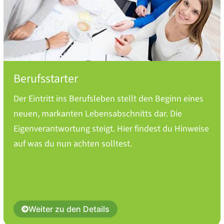
Berufsstarter
Der Eintritt ins Berufsleben stellt den Beginn eines
neuen, markanten Lebensabschnitts dar. Die
Eigenverantwortung steigt. Hier findest du Hinweise
auf was du nun achten solltest.
Weiter zu den Details