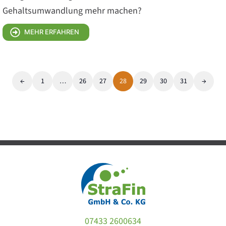
Gehaltsumwandlung mehr machen?
MEHR ERFAHREN
←
1
…
26
27
28
29
30
31
→
07433 2600634