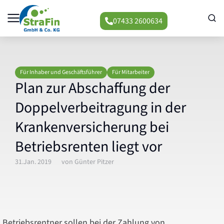
07433 2600634
Für Inhaber und Geschäftsführer
Für Mitarbeiter
Plan zur Abschaffung der
Doppelverbeitragung in der
Krankenversicherung bei
Betriebsrenten liegt vor
31.Jan. 2019
von
Günter Pitzer
Betriebsrentner sollen bei der Zahlung von