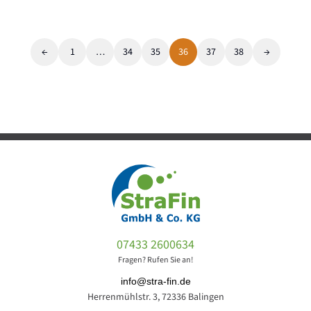
←
1
…
34
35
36
37
38
→
07433 2600634
Fragen? Rufen Sie an!
info@stra-fin.de
Herrenmühlstr. 3, 72336 Balingen