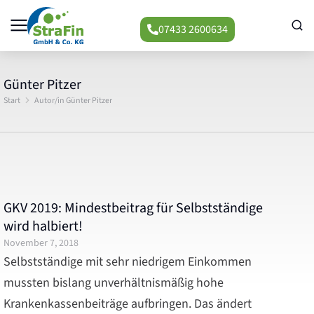
07433 2600634
Günter Pitzer
Start
Autor/in Günter Pitzer
Sie befinden sich hier:
GKV 2019: Mindestbeitrag für Selbstständige
wird halbiert!
November 7, 2018
Selbstständige mit sehr niedrigem Einkommen
mussten bislang unver­hält­nismäßig hohe
Krankenkassenbeiträge aufbringen. Das ändert