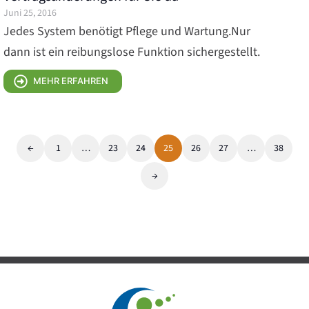
Juni 25, 2016
Jedes System benötigt Pflege und Wartung.Nur
dann ist ein reibungslose Funktion sichergestellt.
MEHR ERFAHREN
←
1
…
23
24
25
26
27
…
38
→